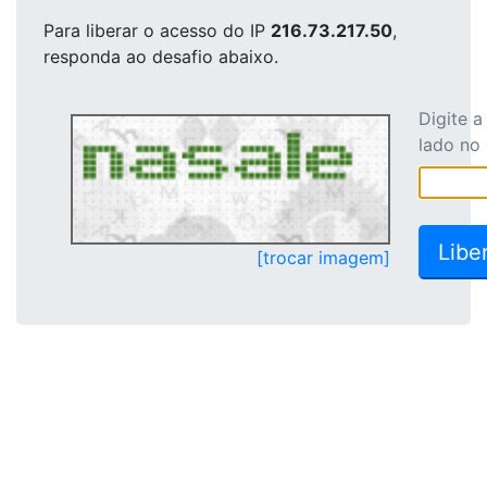
Para liberar o acesso
do IP
216.73.217.50
,
responda ao desafio abaixo.
Digite 
lado no
[trocar imagem]